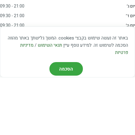
יום ג׳
09:30 - 21:00
יום ד׳
09:30 - 21:00
יום ה׳
09:30 - 21:00
יום ו׳
09:00 - 15:00
באתר זה נעשה שימוש בקבצי cookies. המשך גלישתך באתר מהווה
שבת
20:00 - 23:00
הסכמה לשימוש זה. למידע נוסף עיין
תנאי השימוש
/
מדיניות
פרטיות
מצאו אותנו
הסכמה
דרך משה דיין 3, יהוד
03-5367460
חברת קווים — קווים 37, 38, 78, 56
חברת ואוליה — קו 475
ניווט עם Waze