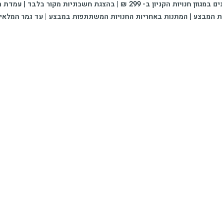
לא כולל שופרסל ודוכנים זמניים | קופסת ההפתעות ממוקמת בקומה 2 | קונים במגוון חנויות הקניון ב- 9