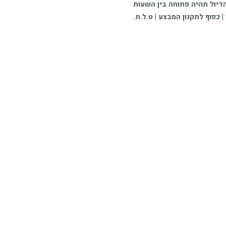
29 ₪ | בהצגת חשבוניות מקור בלבד | עמדת הדיול תהיה פתוחה בין השעות