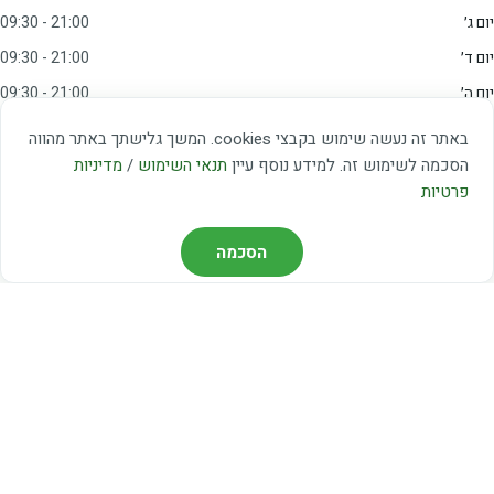
יום ג׳
09:30 - 21:00
יום ד׳
09:30 - 21:00
יום ה׳
09:30 - 21:00
יום ו׳
09:00 - 15:00
באתר זה נעשה שימוש בקבצי cookies. המשך גלישתך באתר מהווה
שבת
20:00 - 23:00
הסכמה לשימוש זה. למידע נוסף עיין
תנאי השימוש
/
מדיניות
פרטיות
מצאו אותנו
הסכמה
דרך משה דיין 3, יהוד
03-5367460
חברת קווים — קווים 37, 38, 78, 56
חברת ואוליה — קו 475
ניווט עם Waze