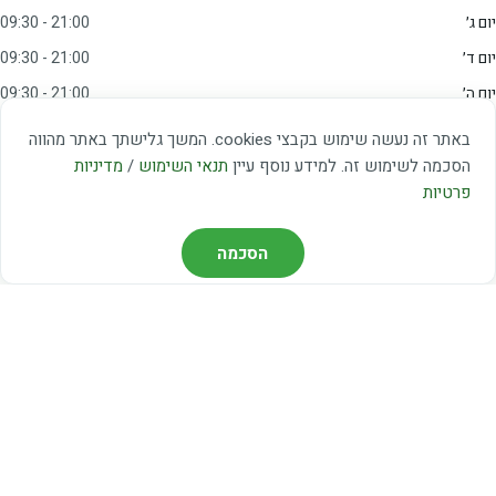
יום ג׳
09:30 - 21:00
יום ד׳
09:30 - 21:00
יום ה׳
09:30 - 21:00
יום ו׳
09:00 - 15:00
באתר זה נעשה שימוש בקבצי cookies. המשך גלישתך באתר מהווה
שבת
20:00 - 23:00
הסכמה לשימוש זה. למידע נוסף עיין
תנאי השימוש
/
מדיניות
פרטיות
מצאו אותנו
הסכמה
דרך משה דיין 3, יהוד
03-5367460
חברת קווים — קווים 37, 38, 78, 56
חברת ואוליה — קו 475
ניווט עם Waze