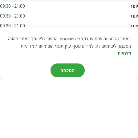
יום ג׳
09:30 - 21:00
יום ד׳
09:30 - 21:00
יום ה׳
09:30 - 21:00
יום ו׳
09:00 - 15:00
באתר זה נעשה שימוש בקבצי cookies. המשך גלישתך באתר מהווה
שבת
20:00 - 23:00
הסכמה לשימוש זה. למידע נוסף עיין
תנאי השימוש
/
מדיניות
פרטיות
מצאו אותנו
הסכמה
דרך משה דיין 3, יהוד
03-5367460
חברת קווים — קווים 37, 38, 78, 56
חברת ואוליה — קו 475
ניווט עם Waze