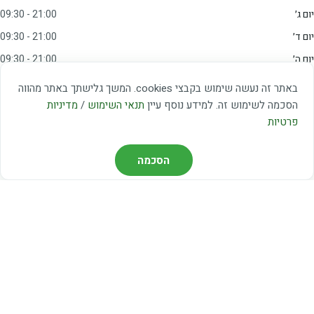
יום ג׳
09:30 - 21:00
יום ד׳
09:30 - 21:00
יום ה׳
09:30 - 21:00
יום ו׳
09:00 - 15:00
באתר זה נעשה שימוש בקבצי cookies. המשך גלישתך באתר מהווה
שבת
20:00 - 23:00
הסכמה לשימוש זה. למידע נוסף עיין
תנאי השימוש
/
מדיניות
פרטיות
מצאו אותנו
הסכמה
דרך משה דיין 3, יהוד
03-5367460
חברת קווים — קווים 37, 38, 78, 56
חברת ואוליה — קו 475
ניווט עם Waze