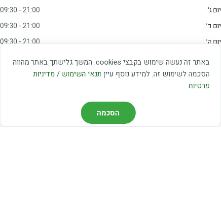
יום ג׳
09:30 - 21:00
יום ד׳
09:30 - 21:00
יום ה׳
09:30 - 21:00
יום ו׳
09:00 - 15:00
באתר זה נעשה שימוש בקבצי cookies. המשך גלישתך באתר מהווה
שבת
20:00 - 23:00
הסכמה לשימוש זה. למידע נוסף עיין
תנאי השימוש
/
מדיניות
פרטיות
מצאו אותנו
הסכמה
דרך משה דיין 3, יהוד
03-5367460
חברת קווים — קווים 37, 38, 78, 56
חברת ואוליה — קו 475
ניווט עם Waze