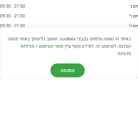
יום ג׳
09:30 - 21:00
יום ד׳
09:30 - 21:00
יום ה׳
09:30 - 21:00
יום ו׳
09:00 - 15:00
באתר זה נעשה שימוש בקבצי cookies. המשך גלישתך באתר מהווה
שבת
20:00 - 23:00
הסכמה לשימוש זה. למידע נוסף עיין
תנאי השימוש
/
מדיניות
פרטיות
מצאו אותנו
הסכמה
דרך משה דיין 3, יהוד
03-5367460
חברת קווים — קווים 37, 38, 78, 56
חברת ואוליה — קו 475
ניווט עם Waze