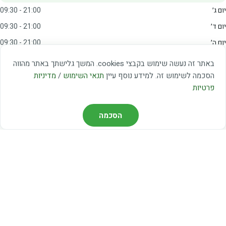
יום ג׳
09:30 - 21:00
יום ד׳
09:30 - 21:00
יום ה׳
09:30 - 21:00
יום ו׳
09:00 - 15:00
באתר זה נעשה שימוש בקבצי cookies. המשך גלישתך באתר מהווה
שבת
20:00 - 23:00
הסכמה לשימוש זה. למידע נוסף עיין
תנאי השימוש
/
מדיניות
פרטיות
מצאו אותנו
הסכמה
דרך משה דיין 3, יהוד
03-5367460
חברת קווים — קווים 37, 38, 78, 56
חברת ואוליה — קו 475
ניווט עם Waze