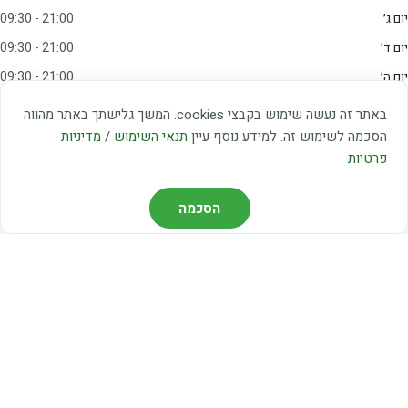
יום ג׳
09:30 - 21:00
יום ד׳
09:30 - 21:00
יום ה׳
09:30 - 21:00
יום ו׳
09:00 - 15:00
באתר זה נעשה שימוש בקבצי cookies. המשך גלישתך באתר מהווה
שבת
20:00 - 23:00
הסכמה לשימוש זה. למידע נוסף עיין
תנאי השימוש
/
מדיניות
פרטיות
מצאו אותנו
הסכמה
דרך משה דיין 3, יהוד
03-5367460
חברת קווים — קווים 37, 38, 78, 56
חברת ואוליה — קו 475
ניווט עם Waze