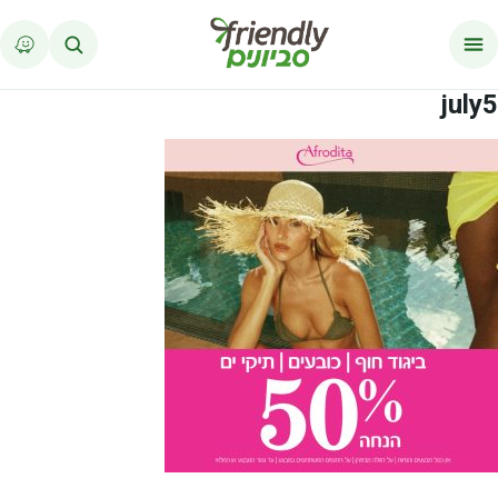
לג לתוכן
july5