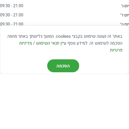
יום ג׳
09:30 - 21:00
יום ד׳
09:30 - 21:00
יום ה׳
09:30 - 21:00
יום ו׳
09:00 - 15:00
באתר זה נעשה שימוש בקבצי cookies. המשך גלישתך באתר מהווה
שבת
20:00 - 23:00
הסכמה לשימוש זה. למידע נוסף עיין
תנאי השימוש
/
מדיניות
פרטיות
מצאו אותנו
הסכמה
דרך משה דיין 3, יהוד
03-5367460
חברת קווים — קווים 37, 38, 78, 56
חברת ואוליה — קו 475
ניווט עם Waze