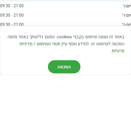
יום ג׳
09:30 - 21:00
יום ד׳
09:30 - 21:00
יום ה׳
09:30 - 21:00
יום ו׳
09:00 - 15:00
באתר זה נעשה שימוש בקבצי cookies. המשך גלישתך באתר מהווה
שבת
20:00 - 23:00
הסכמה לשימוש זה. למידע נוסף עיין
תנאי השימוש
/
מדיניות
פרטיות
מצאו אותנו
הסכמה
דרך משה דיין 3, יהוד
03-5367460
חברת קווים — קווים 37, 38, 78, 56
חברת ואוליה — קו 475
ניווט עם Waze