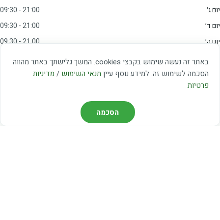
יום ג׳
09:30 - 21:00
יום ד׳
09:30 - 21:00
יום ה׳
09:30 - 21:00
יום ו׳
09:00 - 15:00
באתר זה נעשה שימוש בקבצי cookies. המשך גלישתך באתר מהווה
שבת
20:00 - 23:00
הסכמה לשימוש זה. למידע נוסף עיין
תנאי השימוש
/
מדיניות
פרטיות
מצאו אותנו
הסכמה
דרך משה דיין 3, יהוד
03-5367460
חברת קווים — קווים 37, 38, 78, 56
חברת ואוליה — קו 475
ניווט עם Waze