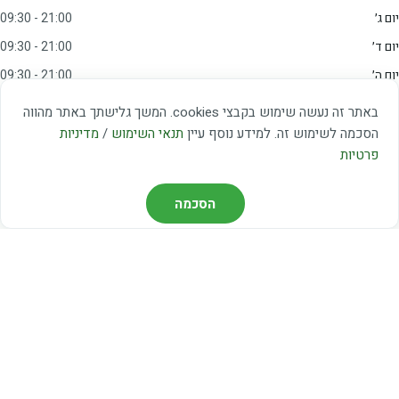
יום ג׳
09:30 - 21:00
יום ד׳
09:30 - 21:00
יום ה׳
09:30 - 21:00
יום ו׳
09:00 - 15:00
באתר זה נעשה שימוש בקבצי cookies. המשך גלישתך באתר מהווה
שבת
20:00 - 23:00
הסכמה לשימוש זה. למידע נוסף עיין
תנאי השימוש
/
מדיניות
פרטיות
מצאו אותנו
הסכמה
דרך משה דיין 3, יהוד
03-5367460
חברת קווים — קווים 37, 38, 78, 56
חברת ואוליה — קו 475
ניווט עם Waze