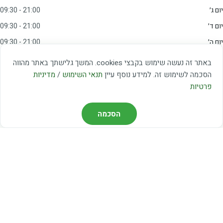
יום ג׳
09:30 - 21:00
יום ד׳
09:30 - 21:00
יום ה׳
09:30 - 21:00
יום ו׳
09:00 - 15:00
באתר זה נעשה שימוש בקבצי cookies. המשך גלישתך באתר מהווה
שבת
20:00 - 23:00
הסכמה לשימוש זה. למידע נוסף עיין
תנאי השימוש
/
מדיניות
פרטיות
מצאו אותנו
הסכמה
דרך משה דיין 3, יהוד
03-5367460
חברת קווים — קווים 37, 38, 78, 56
חברת ואוליה — קו 475
ניווט עם Waze