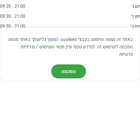
יום ג׳
09:30 - 21:00
יום ד׳
09:30 - 21:00
יום ה׳
09:30 - 21:00
יום ו׳
09:00 - 15:00
באתר זה נעשה שימוש בקבצי cookies. המשך גלישתך באתר מהווה
שבת
20:00 - 23:00
הסכמה לשימוש זה. למידע נוסף עיין
תנאי השימוש
/
מדיניות
פרטיות
מצאו אותנו
הסכמה
דרך משה דיין 3, יהוד
03-5367460
חברת קווים — קווים 37, 38, 78, 56
חברת ואוליה — קו 475
ניווט עם Waze