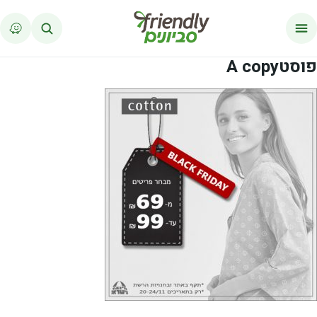
לג לתוכן
פוסטA copy