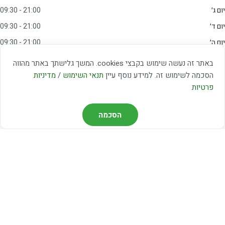
יום ג׳
09:30 - 21:00
יום ד׳
09:30 - 21:00
יום ה׳
09:30 - 21:00
יום ו׳
09:00 - 15:00
באתר זה נעשה שימוש בקבצי cookies. המשך גלישתך באתר מהווה
שבת
20:00 - 23:00
הסכמה לשימוש זה. למידע נוסף עיין
תנאי השימוש
/
מדיניות
פרטיות
מצאו אותנו
הסכמה
דרך משה דיין 3, יהוד
03-5367460
חברת קווים — קווים 37, 38, 78, 56
חברת ואוליה — קו 475
ניווט עם Waze