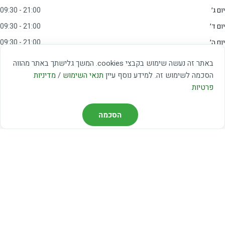
יום ג׳
09:30 - 21:00
יום ד׳
09:30 - 21:00
יום ה׳
09:30 - 21:00
יום ו׳
09:00 - 15:00
באתר זה נעשה שימוש בקבצי cookies. המשך גלישתך באתר מהווה
שבת
20:00 - 23:00
הסכמה לשימוש זה. למידע נוסף עיין
תנאי השימוש
/
מדיניות
פרטיות
מצאו אותנו
הסכמה
דרך משה דיין 3, יהוד
03-5367460
חברת קווים — קווים 37, 38, 78, 56
חברת ואוליה — קו 475
ניווט עם Waze