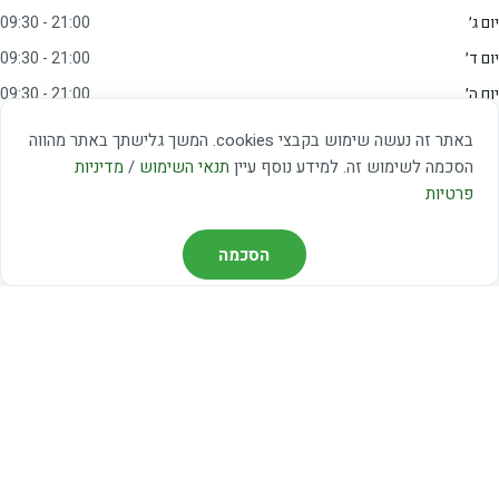
יום ג׳
09:30 - 21:00
יום ד׳
09:30 - 21:00
יום ה׳
09:30 - 21:00
יום ו׳
09:00 - 15:00
באתר זה נעשה שימוש בקבצי cookies. המשך גלישתך באתר מהווה
שבת
20:00 - 23:00
הסכמה לשימוש זה. למידע נוסף עיין
תנאי השימוש
/
מדיניות
פרטיות
מצאו אותנו
הסכמה
דרך משה דיין 3, יהוד
03-5367460
חברת קווים — קווים 37, 38, 78, 56
חברת ואוליה — קו 475
ניווט עם Waze