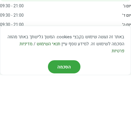
יום ג׳
09:30 - 21:00
יום ד׳
09:30 - 21:00
יום ה׳
09:30 - 21:00
יום ו׳
09:00 - 15:00
באתר זה נעשה שימוש בקבצי cookies. המשך גלישתך באתר מהווה
שבת
20:00 - 23:00
הסכמה לשימוש זה. למידע נוסף עיין
תנאי השימוש
/
מדיניות
פרטיות
מצאו אותנו
הסכמה
דרך משה דיין 3, יהוד
03-5367460
חברת קווים — קווים 37, 38, 78, 56
חברת ואוליה — קו 475
ניווט עם Waze