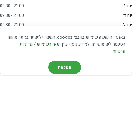
יום ג׳
09:30 - 21:00
יום ד׳
09:30 - 21:00
יום ה׳
09:30 - 21:00
יום ו׳
09:00 - 15:00
באתר זה נעשה שימוש בקבצי cookies. המשך גלישתך באתר מהווה
שבת
20:00 - 23:00
הסכמה לשימוש זה. למידע נוסף עיין
תנאי השימוש
/
מדיניות
פרטיות
מצאו אותנו
הסכמה
דרך משה דיין 3, יהוד
03-5367460
חברת קווים — קווים 37, 38, 78, 56
חברת ואוליה — קו 475
ניווט עם Waze