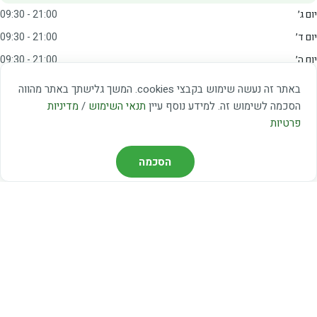
יום ג׳
09:30 - 21:00
יום ד׳
09:30 - 21:00
יום ה׳
09:30 - 21:00
יום ו׳
09:00 - 15:00
באתר זה נעשה שימוש בקבצי cookies. המשך גלישתך באתר מהווה
שבת
20:00 - 23:00
הסכמה לשימוש זה. למידע נוסף עיין
תנאי השימוש
/
מדיניות
פרטיות
מצאו אותנו
הסכמה
דרך משה דיין 3, יהוד
03-5367460
חברת קווים — קווים 37, 38, 78, 56
חברת ואוליה — קו 475
ניווט עם Waze