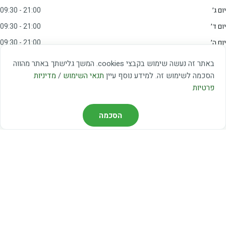
יום ג׳
09:30 - 21:00
יום ד׳
09:30 - 21:00
יום ה׳
09:30 - 21:00
יום ו׳
09:00 - 15:00
באתר זה נעשה שימוש בקבצי cookies. המשך גלישתך באתר מהווה
שבת
20:00 - 23:00
הסכמה לשימוש זה. למידע נוסף עיין
תנאי השימוש
/
מדיניות
פרטיות
מצאו אותנו
הסכמה
דרך משה דיין 3, יהוד
03-5367460
חברת קווים — קווים 37, 38, 78, 56
חברת ואוליה — קו 475
ניווט עם Waze