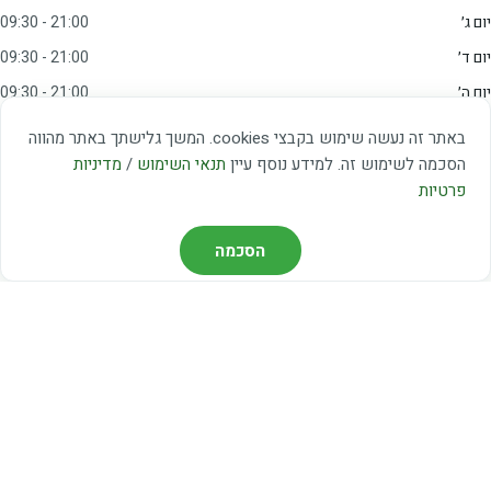
יום ג׳
09:30 - 21:00
יום ד׳
09:30 - 21:00
יום ה׳
09:30 - 21:00
יום ו׳
09:00 - 15:00
באתר זה נעשה שימוש בקבצי cookies. המשך גלישתך באתר מהווה
שבת
20:00 - 23:00
הסכמה לשימוש זה. למידע נוסף עיין
תנאי השימוש
/
מדיניות
פרטיות
מצאו אותנו
הסכמה
דרך משה דיין 3, יהוד
03-5367460
חברת קווים — קווים 37, 38, 78, 56
חברת ואוליה — קו 475
ניווט עם Waze