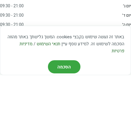
יום ג׳
09:30 - 21:00
יום ד׳
09:30 - 21:00
יום ה׳
09:30 - 21:00
יום ו׳
09:00 - 15:00
באתר זה נעשה שימוש בקבצי cookies. המשך גלישתך באתר מהווה
שבת
20:00 - 23:00
הסכמה לשימוש זה. למידע נוסף עיין
תנאי השימוש
/
מדיניות
פרטיות
מצאו אותנו
הסכמה
דרך משה דיין 3, יהוד
03-5367460
חברת קווים — קווים 37, 38, 78, 56
חברת ואוליה — קו 475
ניווט עם Waze