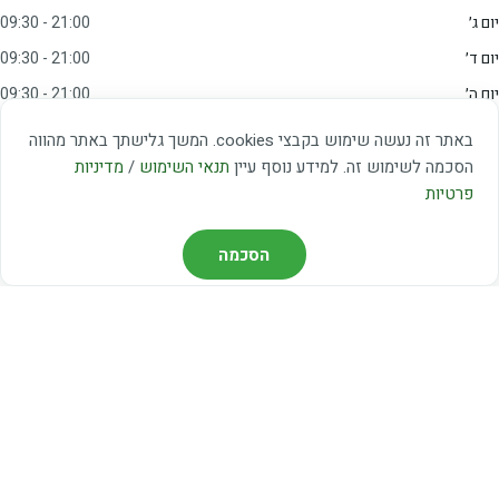
יום ג׳
09:30 - 21:00
יום ד׳
09:30 - 21:00
יום ה׳
09:30 - 21:00
יום ו׳
09:00 - 15:00
באתר זה נעשה שימוש בקבצי cookies. המשך גלישתך באתר מהווה
שבת
20:00 - 23:00
הסכמה לשימוש זה. למידע נוסף עיין
תנאי השימוש
/
מדיניות
פרטיות
מצאו אותנו
הסכמה
דרך משה דיין 3, יהוד
03-5367460
חברת קווים — קווים 37, 38, 78, 56
חברת ואוליה — קו 475
ניווט עם Waze