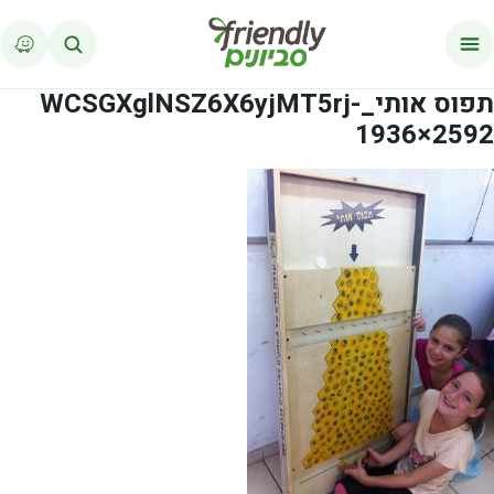
לג לתוכן
תפוס אותי_WCSGXglNSZ6X6yjMT5rj-
1936×2592