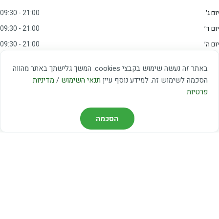
יום ג׳
09:30 - 21:00
יום ד׳
09:30 - 21:00
יום ה׳
09:30 - 21:00
יום ו׳
09:00 - 15:00
באתר זה נעשה שימוש בקבצי cookies. המשך גלישתך באתר מהווה
שבת
20:00 - 23:00
הסכמה לשימוש זה. למידע נוסף עיין
תנאי השימוש
/
מדיניות
פרטיות
מצאו אותנו
הסכמה
דרך משה דיין 3, יהוד
03-5367460
חברת קווים — קווים 37, 38, 78, 56
חברת ואוליה — קו 475
ניווט עם Waze