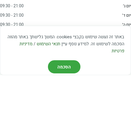
יום ג׳
09:30 - 21:00
יום ד׳
09:30 - 21:00
יום ה׳
09:30 - 21:00
יום ו׳
09:00 - 15:00
באתר זה נעשה שימוש בקבצי cookies. המשך גלישתך באתר מהווה
שבת
20:00 - 23:00
הסכמה לשימוש זה. למידע נוסף עיין
תנאי השימוש
/
מדיניות
פרטיות
מצאו אותנו
הסכמה
דרך משה דיין 3, יהוד
03-5367460
חברת קווים — קווים 37, 38, 78, 56
חברת ואוליה — קו 475
ניווט עם Waze