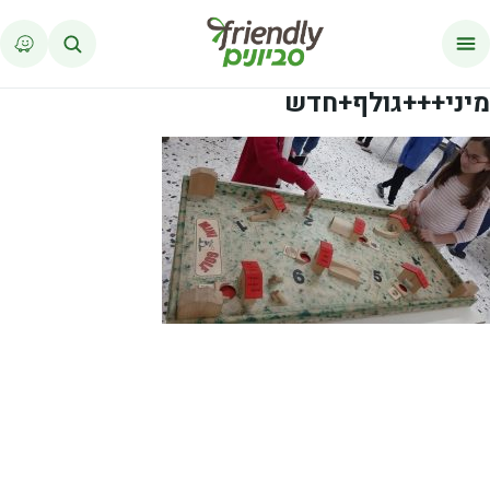
לג לתוכן
מיני+++גולף+חדש