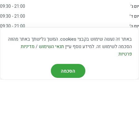
יום ג׳
09:30 - 21:00
יום ד׳
09:30 - 21:00
יום ה׳
09:30 - 21:00
יום ו׳
09:00 - 15:00
באתר זה נעשה שימוש בקבצי cookies. המשך גלישתך באתר מהווה
שבת
20:00 - 23:00
הסכמה לשימוש זה. למידע נוסף עיין
תנאי השימוש
/
מדיניות
פרטיות
מצאו אותנו
הסכמה
דרך משה דיין 3, יהוד
03-5367460
חברת קווים — קווים 37, 38, 78, 56
חברת ואוליה — קו 475
ניווט עם Waze