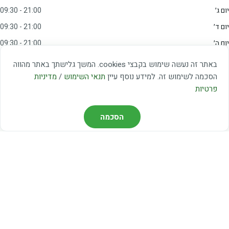
יום ג׳
09:30 - 21:00
יום ד׳
09:30 - 21:00
יום ה׳
09:30 - 21:00
יום ו׳
09:00 - 15:00
באתר זה נעשה שימוש בקבצי cookies. המשך גלישתך באתר מהווה
שבת
20:00 - 23:00
הסכמה לשימוש זה. למידע נוסף עיין
תנאי השימוש
/
מדיניות
פרטיות
מצאו אותנו
הסכמה
דרך משה דיין 3, יהוד
03-5367460
חברת קווים — קווים 37, 38, 78, 56
חברת ואוליה — קו 475
ניווט עם Waze