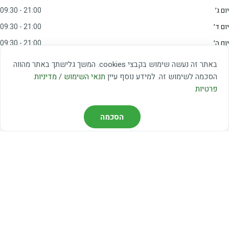
יום ג׳
09:30 - 21:00
יום ד׳
09:30 - 21:00
יום ה׳
09:30 - 21:00
יום ו׳
09:00 - 15:00
באתר זה נעשה שימוש בקבצי cookies. המשך גלישתך באתר מהווה
שבת
20:00 - 23:00
הסכמה לשימוש זה. למידע נוסף עיין
תנאי השימוש
/
מדיניות
פרטיות
מצאו אותנו
הסכמה
דרך משה דיין 3, יהוד
03-5367460
חברת קווים — קווים 37, 38, 78, 56
חברת ואוליה — קו 475
ניווט עם Waze