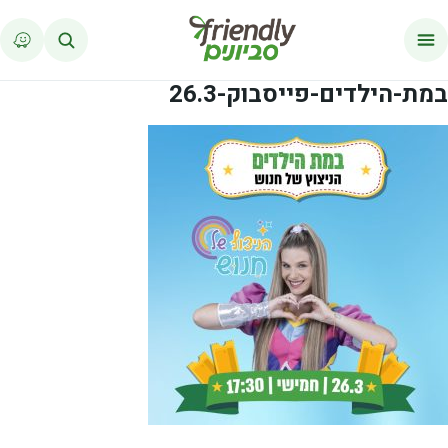
לג לתוכן
במת-הילדים-פייסבוק-26.3