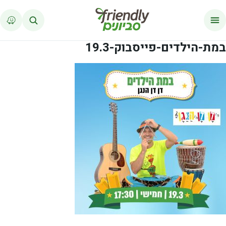
לג לתוכן
במת-הילדים-פייסבוק-19.3