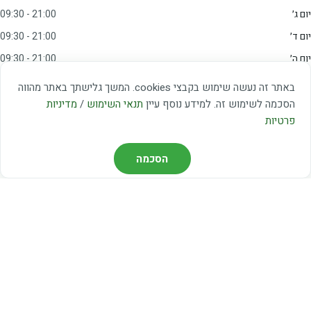
יום ג׳
09:30 - 21:00
יום ד׳
09:30 - 21:00
יום ה׳
09:30 - 21:00
יום ו׳
09:00 - 15:00
באתר זה נעשה שימוש בקבצי cookies. המשך גלישתך באתר מהווה
שבת
20:00 - 23:00
הסכמה לשימוש זה. למידע נוסף עיין
תנאי השימוש
/
מדיניות
פרטיות
מצאו אותנו
הסכמה
דרך משה דיין 3, יהוד
03-5367460
חברת קווים — קווים 37, 38, 78, 56
חברת ואוליה — קו 475
ניווט עם Waze