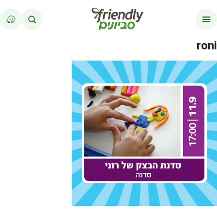
לג לתוכן
roni