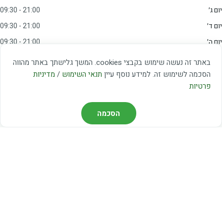
יום ג׳
09:30 - 21:00
יום ד׳
09:30 - 21:00
יום ה׳
09:30 - 21:00
יום ו׳
09:00 - 15:00
באתר זה נעשה שימוש בקבצי cookies. המשך גלישתך באתר מהווה
שבת
20:00 - 23:00
הסכמה לשימוש זה. למידע נוסף עיין
תנאי השימוש
/
מדיניות
פרטיות
מצאו אותנו
הסכמה
דרך משה דיין 3, יהוד
03-5367460
חברת קווים — קווים 37, 38, 78, 56
חברת ואוליה — קו 475
ניווט עם Waze