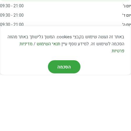
יום ג׳
09:30 - 21:00
יום ד׳
09:30 - 21:00
יום ה׳
09:30 - 21:00
יום ו׳
09:00 - 15:00
באתר זה נעשה שימוש בקבצי cookies. המשך גלישתך באתר מהווה
שבת
20:00 - 23:00
הסכמה לשימוש זה. למידע נוסף עיין
תנאי השימוש
/
מדיניות
פרטיות
מצאו אותנו
הסכמה
דרך משה דיין 3, יהוד
03-5367460
חברת קווים — קווים 37, 38, 78, 56
חברת ואוליה — קו 475
ניווט עם Waze