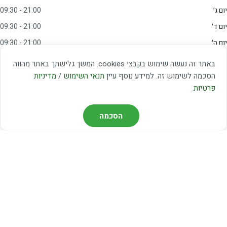
יום ג׳
09:30 - 21:00
יום ד׳
09:30 - 21:00
יום ה׳
09:30 - 21:00
יום ו׳
09:00 - 15:00
באתר זה נעשה שימוש בקבצי cookies. המשך גלישתך באתר מהווה
שבת
20:00 - 23:00
הסכמה לשימוש זה. למידע נוסף עיין
תנאי השימוש
/
מדיניות
פרטיות
מצאו אותנו
הסכמה
דרך משה דיין 3, יהוד
03-5367460
חברת קווים — קווים 37, 38, 78, 56
חברת ואוליה — קו 475
ניווט עם Waze