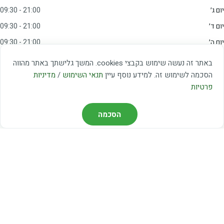
יום ג׳
09:30 - 21:00
יום ד׳
09:30 - 21:00
יום ה׳
09:30 - 21:00
יום ו׳
09:00 - 15:00
באתר זה נעשה שימוש בקבצי cookies. המשך גלישתך באתר מהווה
שבת
20:00 - 23:00
הסכמה לשימוש זה. למידע נוסף עיין
תנאי השימוש
/
מדיניות
פרטיות
מצאו אותנו
הסכמה
דרך משה דיין 3, יהוד
03-5367460
חברת קווים — קווים 37, 38, 78, 56
חברת ואוליה — קו 475
ניווט עם Waze