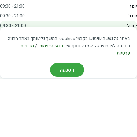
יום ג׳
09:30 - 21:00
יום ד׳
09:30 - 21:00
יום ה׳
09:30 - 21:00
יום ו׳
09:00 - 15:00
באתר זה נעשה שימוש בקבצי cookies. המשך גלישתך באתר מהווה
שבת
20:00 - 23:00
הסכמה לשימוש זה. למידע נוסף עיין
תנאי השימוש
/
מדיניות
פרטיות
מצאו אותנו
הסכמה
דרך משה דיין 3, יהוד
03-5367460
חברת קווים — קווים 37, 38, 78, 56
חברת ואוליה — קו 475
ניווט עם Waze