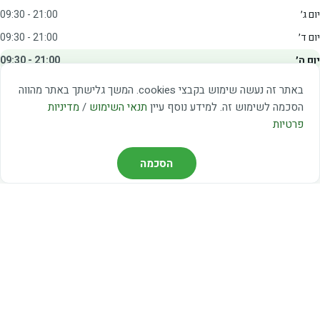
יום ג׳
09:30 - 21:00
יום ד׳
09:30 - 21:00
יום ה׳
09:30 - 21:00
יום ו׳
09:00 - 15:00
באתר זה נעשה שימוש בקבצי cookies. המשך גלישתך באתר מהווה
שבת
20:00 - 23:00
הסכמה לשימוש זה. למידע נוסף עיין
תנאי השימוש
/
מדיניות
פרטיות
מצאו אותנו
הסכמה
דרך משה דיין 3, יהוד
03-5367460
חברת קווים — קווים 37, 38, 78, 56
חברת ואוליה — קו 475
ניווט עם Waze