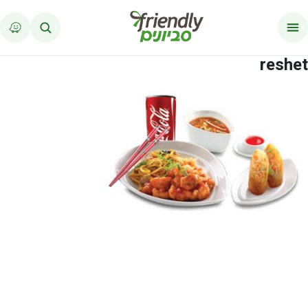
לג לתוכן
reshet