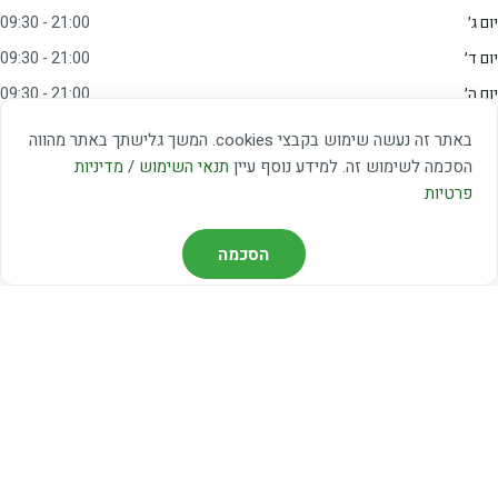
יום ג׳
09:30 - 21:00
יום ד׳
09:30 - 21:00
יום ה׳
09:30 - 21:00
יום ו׳
09:00 - 15:00
באתר זה נעשה שימוש בקבצי cookies. המשך גלישתך באתר מהווה
שבת
20:00 - 23:00
הסכמה לשימוש זה. למידע נוסף עיין
תנאי השימוש
/
מדיניות
פרטיות
מצאו אותנו
הסכמה
דרך משה דיין 3, יהוד
03-5367460
חברת קווים — קווים 37, 38, 78, 56
חברת ואוליה — קו 475
ניווט עם Waze