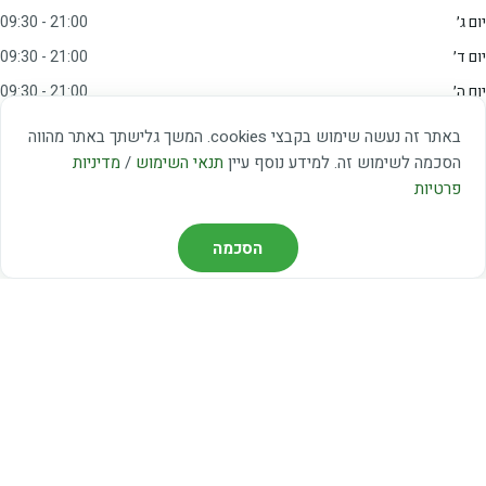
יום ג׳
09:30 - 21:00
יום ד׳
09:30 - 21:00
יום ה׳
09:30 - 21:00
יום ו׳
09:00 - 15:00
באתר זה נעשה שימוש בקבצי cookies. המשך גלישתך באתר מהווה
שבת
20:00 - 23:00
הסכמה לשימוש זה. למידע נוסף עיין
תנאי השימוש
/
מדיניות
פרטיות
מצאו אותנו
הסכמה
דרך משה דיין 3, יהוד
03-5367460
חברת קווים — קווים 37, 38, 78, 56
חברת ואוליה — קו 475
ניווט עם Waze