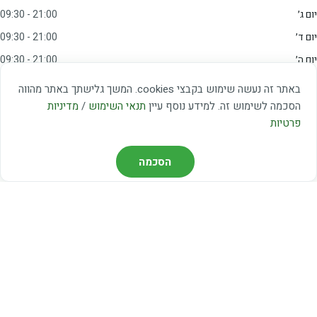
יום ג׳
09:30 - 21:00
יום ד׳
09:30 - 21:00
יום ה׳
09:30 - 21:00
יום ו׳
09:00 - 15:00
באתר זה נעשה שימוש בקבצי cookies. המשך גלישתך באתר מהווה
שבת
20:00 - 23:00
הסכמה לשימוש זה. למידע נוסף עיין
תנאי השימוש
/
מדיניות
פרטיות
מצאו אותנו
הסכמה
דרך משה דיין 3, יהוד
03-5367460
חברת קווים — קווים 37, 38, 78, 56
חברת ואוליה — קו 475
ניווט עם Waze