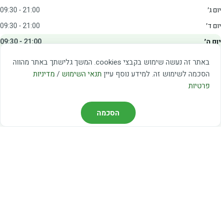
יום ג׳
09:30 - 21:00
יום ד׳
09:30 - 21:00
יום ה׳
09:30 - 21:00
יום ו׳
09:00 - 15:00
באתר זה נעשה שימוש בקבצי cookies. המשך גלישתך באתר מהווה
שבת
20:00 - 23:00
הסכמה לשימוש זה. למידע נוסף עיין
תנאי השימוש
/
מדיניות
פרטיות
מצאו אותנו
הסכמה
דרך משה דיין 3, יהוד
03-5367460
חברת קווים — קווים 37, 38, 78, 56
חברת ואוליה — קו 475
ניווט עם Waze