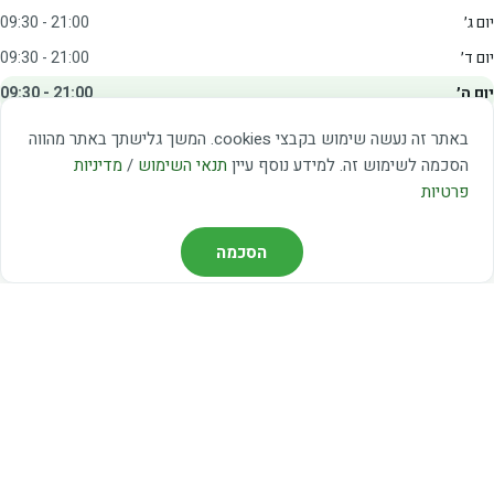
יום ג׳
09:30 - 21:00
יום ד׳
09:30 - 21:00
יום ה׳
09:30 - 21:00
יום ו׳
09:00 - 15:00
באתר זה נעשה שימוש בקבצי cookies. המשך גלישתך באתר מהווה
שבת
20:00 - 23:00
הסכמה לשימוש זה. למידע נוסף עיין
תנאי השימוש
/
מדיניות
פרטיות
מצאו אותנו
הסכמה
דרך משה דיין 3, יהוד
03-5367460
חברת קווים — קווים 37, 38, 78, 56
חברת ואוליה — קו 475
ניווט עם Waze