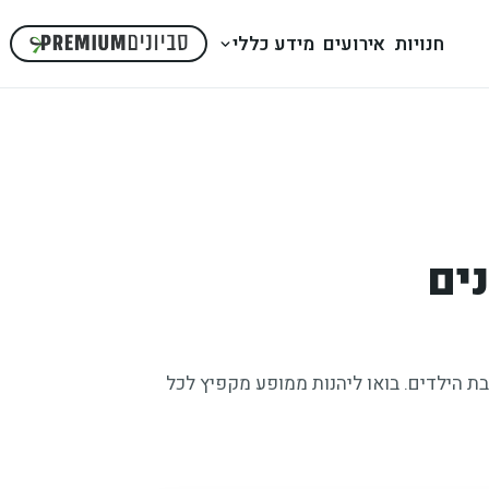
חנויות
אירועים
מידע כללי
ים
17 למופע של צ'ופציק, כוכבת הילדים. בואו ליהנות ממופע מקפיץ לכל