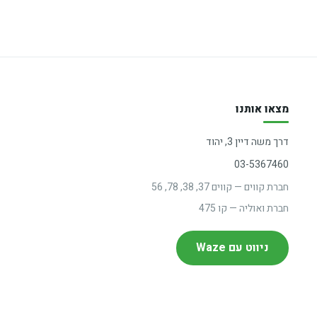
מצאו אותנו
דרך משה דיין 3, יהוד
03-5367460
חברת קווים — קווים 37, 38, 78, 56
חברת ואוליה — קו 475
ניווט עם Waze