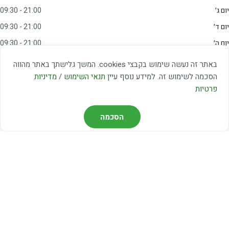
יום ג׳
09:30 - 21:00
יום ד׳
09:30 - 21:00
יום ה׳
09:30 - 21:00
יום ו׳
09:00 - 15:00
באתר זה נעשה שימוש בקבצי cookies. המשך גלישתך באתר מהווה
שבת
20:00 - 23:00
הסכמה לשימוש זה. למידע נוסף עיין
תנאי השימוש
/
מדיניות
פרטיות
מצאו אותנו
הסכמה
דרך משה דיין 3, יהוד
03-5367460
חברת קווים — קווים 37, 38, 78, 56
חברת ואוליה — קו 475
ניווט עם Waze