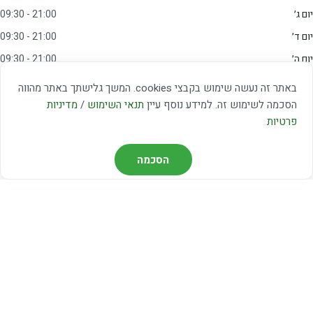
יום ג׳
09:30 - 21:00
יום ד׳
09:30 - 21:00
יום ה׳
09:30 - 21:00
יום ו׳
09:00 - 15:00
באתר זה נעשה שימוש בקבצי cookies. המשך גלישתך באתר מהווה
שבת
20:00 - 23:00
הסכמה לשימוש זה. למידע נוסף עיין
תנאי השימוש
/
מדיניות
פרטיות
מצאו אותנו
הסכמה
דרך משה דיין 3, יהוד
03-5367460
חברת קווים — קווים 37, 38, 78, 56
חברת ואוליה — קו 475
ניווט עם Waze