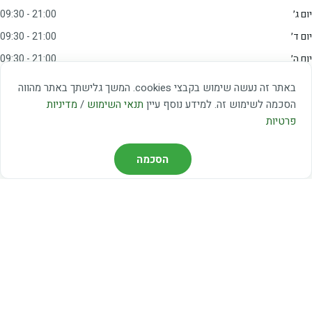
יום ג׳
09:30 - 21:00
יום ד׳
09:30 - 21:00
יום ה׳
09:30 - 21:00
יום ו׳
09:00 - 15:00
באתר זה נעשה שימוש בקבצי cookies. המשך גלישתך באתר מהווה
שבת
20:00 - 23:00
הסכמה לשימוש זה. למידע נוסף עיין
תנאי השימוש
/
מדיניות
פרטיות
מצאו אותנו
הסכמה
דרך משה דיין 3, יהוד
03-5367460
חברת קווים — קווים 37, 38, 78, 56
חברת ואוליה — קו 475
ניווט עם Waze