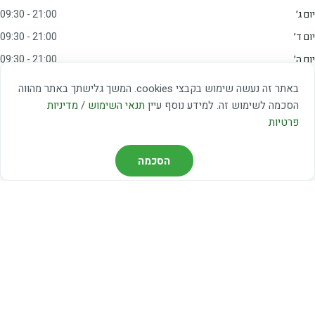
יום ג׳
09:30 - 21:00
יום ד׳
09:30 - 21:00
יום ה׳
09:30 - 21:00
יום ו׳
09:00 - 15:00
באתר זה נעשה שימוש בקבצי cookies. המשך גלישתך באתר מהווה
שבת
20:00 - 23:00
הסכמה לשימוש זה. למידע נוסף עיין
תנאי השימוש
/
מדיניות
פרטיות
מצאו אותנו
הסכמה
דרך משה דיין 3, יהוד
03-5367460
חברת קווים — קווים 37, 38, 78, 56
חברת ואוליה — קו 475
ניווט עם Waze