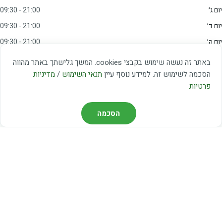
יום ג׳
09:30 - 21:00
יום ד׳
09:30 - 21:00
יום ה׳
09:30 - 21:00
יום ו׳
09:00 - 15:00
באתר זה נעשה שימוש בקבצי cookies. המשך גלישתך באתר מהווה
שבת
20:00 - 23:00
הסכמה לשימוש זה. למידע נוסף עיין
תנאי השימוש
/
מדיניות
פרטיות
מצאו אותנו
הסכמה
דרך משה דיין 3, יהוד
03-5367460
חברת קווים — קווים 37, 38, 78, 56
חברת ואוליה — קו 475
ניווט עם Waze