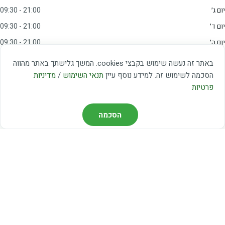
יום ג׳
09:30 - 21:00
יום ד׳
09:30 - 21:00
יום ה׳
09:30 - 21:00
יום ו׳
09:00 - 15:00
באתר זה נעשה שימוש בקבצי cookies. המשך גלישתך באתר מהווה
שבת
20:00 - 23:00
הסכמה לשימוש זה. למידע נוסף עיין
תנאי השימוש
/
מדיניות
פרטיות
מצאו אותנו
הסכמה
דרך משה דיין 3, יהוד
03-5367460
חברת קווים — קווים 37, 38, 78, 56
חברת ואוליה — קו 475
ניווט עם Waze